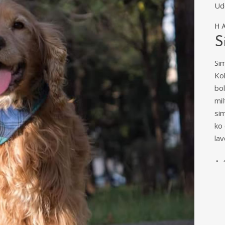
Ud
H
S
Si
Kok
bol
mi
si
ko 
la