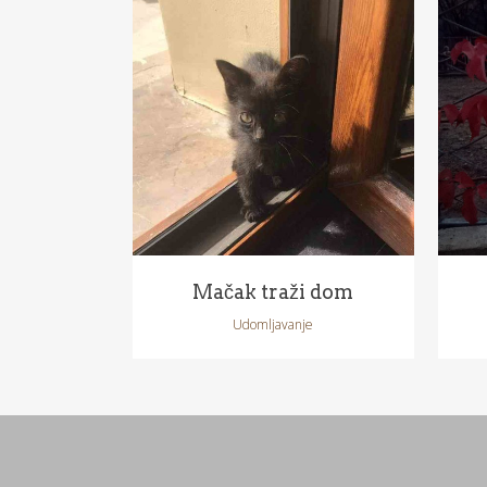
POGLEDAJ
Mačak traži dom
Udomljavanje