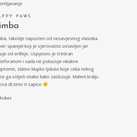
omljavanje
APPY PAWS
imba
mba, takodje napusten od nesavjesnog vlasnika.
er spanijel koji je vjerovatno ostavljen jer
uje od erlihije. Uspjesno je tretiran
lteforanom i sada ne pokazuje nikakve
mptome, zlatno klupko ljubavi koje ceka nekog
ce ga voljeti onako kako zasluzuje. Maleni kralju
vova drzimo ti sapice
4
Likes