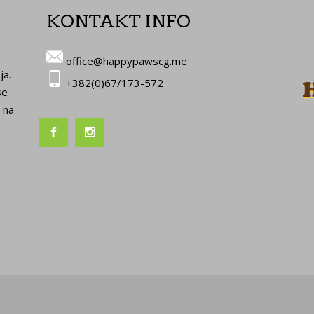
KONTAKT INFO
office@happypawscg.me
ja.
+382(0)67/173-572
se
 na