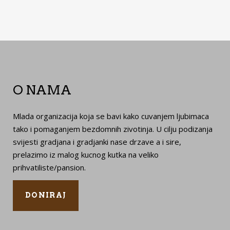
O NAMA
Mlada organizacija koja se bavi kako cuvanjem ljubimaca
tako i pomaganjem bezdomnih zivotinja. U cilju podizanja
svijesti gradjana i gradjanki nase drzave a i sire,
prelazimo iz malog kucnog kutka na veliko
prihvatiliste/pansion.
DONIRAJ