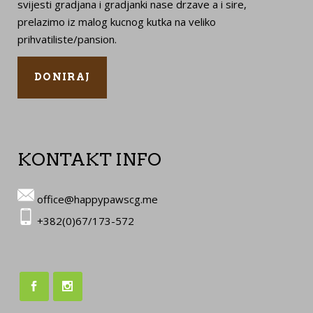
svijesti gradjana i gradjanki nase drzave a i sire,
prelazimo iz malog kucnog kutka na veliko
prihvatiliste/pansion.
DONIRAJ
KONTAKT INFO
office@happypawscg.me
+382(0)67/173-572