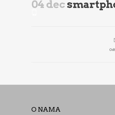
04 dec
smartph
Odš
O NAMA