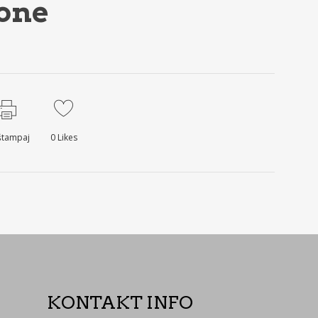
one
tampaj
0
Likes
KONTAKT INFO