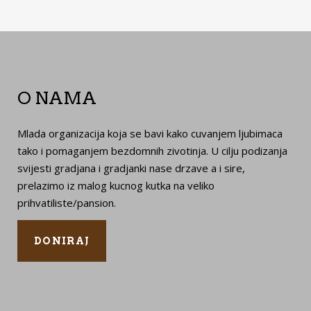
O NAMA
Mlada organizacija koja se bavi kako cuvanjem ljubimaca
tako i pomaganjem bezdomnih zivotinja. U cilju podizanja
svijesti gradjana i gradjanki nase drzave a i sire,
prelazimo iz malog kucnog kutka na veliko
prihvatiliste/pansion.
DONIRAJ