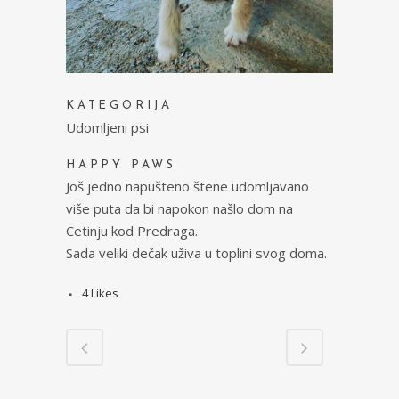
KATEGORIJA
Udomljeni psi
HAPPY PAWS
Još jedno napušteno štene udomljavano
više puta da bi napokon našlo dom na
Cetinju kod Predraga.
Sada veliki dečak uživa u toplini svog doma.
4
Likes