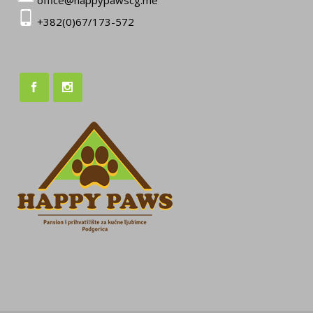
office@happypawscg.me
+382(0)67/173-572