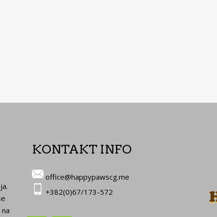
KONTAKT INFO
office@happypawscg.me
ja.
+382(0)67/173-572
se
 na