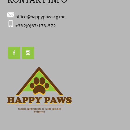
KONTAKT INFO
office@happypawscg.me
+382(0)67/173-572